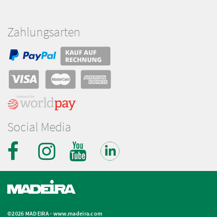
Zahlungsarten
Social Media
©2026 MADEIRA -
www.madeira.com