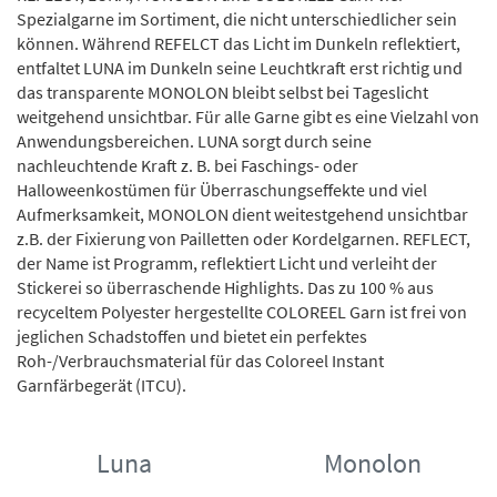
Spezialgarne im Sortiment, die nicht unterschiedlicher sein
können. Während REFELCT das Licht im Dunkeln reflektiert,
entfaltet LUNA im Dunkeln seine Leuchtkraft erst richtig und
das transparente MONOLON bleibt selbst bei Tageslicht
weitgehend unsichtbar. Für alle Garne gibt es eine Vielzahl von
Anwendungsbereichen. LUNA sorgt durch seine
nachleuchtende Kraft z. B. bei Faschings- oder
Halloweenkostümen für Überraschungseffekte und viel
Aufmerksamkeit, MONOLON dient weitestgehend unsichtbar
z.B. der Fixierung von Pailletten oder Kordelgarnen. REFLECT,
der Name ist Programm, reflektiert Licht und verleiht der
Stickerei so überraschende Highlights. Das
zu 100 % aus
recyceltem Polyester
hergestellte COLOREEL Garn
ist frei von
jeglichen Schadstoffen und bietet ein perfektes
Roh-/Verbrauchsmaterial für das Coloreel Instant
Garnfärbegerät (ITCU).
Luna
Monolon