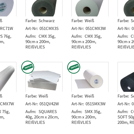
ß
Farbe:
Schwarz
Farbe:
Weiß
Farbe:
S
2RC71W
Art-Nr:
051CMX3S
Art-Nr:
051CMX3W
Art-Nr:
0
S 76g,
Aufm:
CMX 35g,
Aufm:
CMX 35g,
Aufm:
C
0m,
90cm x 200m,
90cm x 200m,
90cm x 
REIßVLIES
REIßVLIES
REIßVLI
ß
Farbe:
Weiß
Farbe:
Weiß
Farbe:
S
1CMX7W
Art-Nr:
051QV42W
Art-Nr:
051SMX3W
Art-Nr:
0
 75g,
Aufm:
SQUARES
Aufm:
SMX 35g,
Aufm:
C
0m,
40g, 20cm x 20cm,
90cm x 200m,
SOFT 50g
REIßVLIES
REIßVLIES
200m, R