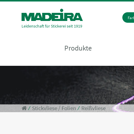
Fa
Leidenschaft für Stickerei seit 1919
Produkte
⁄
Stickvliese / Folien
⁄
Reißvliese