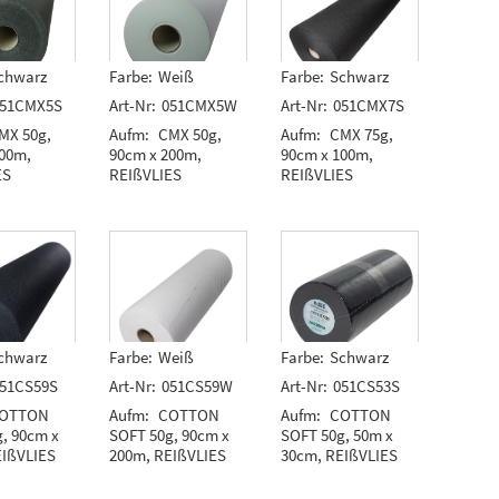
chwarz
Farbe:
Weiß
Farbe:
Schwarz
51CMX5S
Art-Nr:
051CMX5W
Art-Nr:
051CMX7S
MX 50g,
Aufm:
CMX 50g,
Aufm:
CMX 75g,
200m,
90cm x 200m,
90cm x 100m,
ES
REIßVLIES
REIßVLIES
chwarz
Farbe:
Weiß
Farbe:
Schwarz
51CS59S
Art-Nr:
051CS59W
Art-Nr:
051CS53S
OTTON
Aufm:
COTTON
Aufm:
COTTON
, 90cm x
SOFT 50g, 90cm x
SOFT 50g, 50m x
EIßVLIES
200m, REIßVLIES
30cm, REIßVLIES