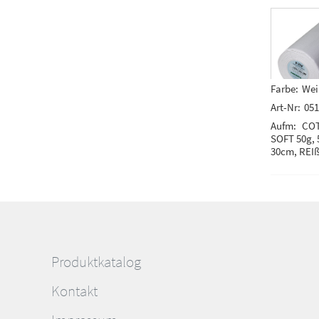
Farbe:
Wei
Art-Nr:
05
Aufm:
CO
SOFT 50g, 
30cm, REI
Produktkatalog
Kontakt