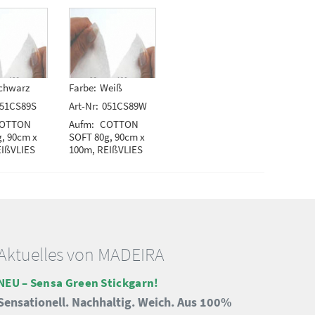
chwarz
Farbe:
Weiß
51CS89S
Art-Nr:
051CS89W
OTTON
Aufm:
COTTON
, 90cm x
SOFT 80g, 90cm x
EIßVLIES
100m, REIßVLIES
Aktuelles von MADEIRA
NEU – Sensa Green Stickgarn!
Sensationell. Nachhaltig. Weich. Aus 100%