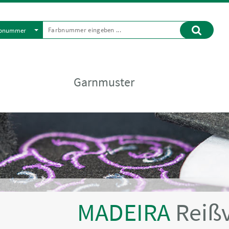
rbnummer
Garnmuster
MADEIRA
Reißv