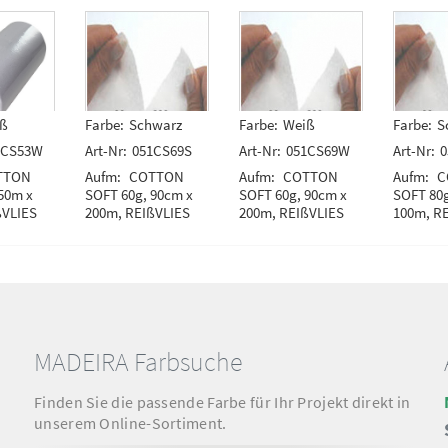
ß
Farbe:
Schwarz
Farbe:
Weiß
Farbe:
S
1CS53W
Art-Nr:
051CS69S
Art-Nr:
051CS69W
Art-Nr:
0
TTON
Aufm:
COTTON
Aufm:
COTTON
Aufm:
C
50m x
SOFT 60g, 90cm x
SOFT 60g, 90cm x
SOFT 80g
ßVLIES
200m, REIßVLIES
200m, REIßVLIES
100m, R
MADEIRA Farbsuche
Finden Sie die passende Farbe für Ihr Projekt direkt in
unserem Online-Sortiment.