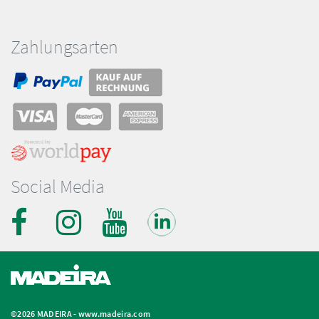
Zahlungsarten
Social Media
©2026 MADEIRA -
www.madeira.com