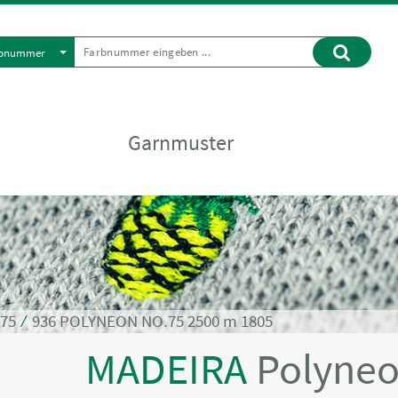
rbnummer
Garnmuster
.75
⁄
936 POLYNEON NO.75 2500 m 1805
MADEIRA
Polyneo