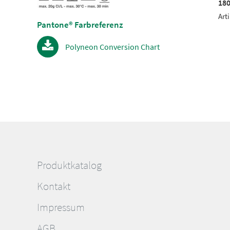
1801
18
el-Nr.: 9361839
Artikel-Nr.: 9361801
Art
Pantone® Farbreferenz
Polyneon Conversion Chart
Produktkatalog
Kontakt
Impressum
AGB