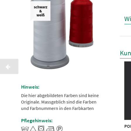
Wi
Kun
Hinweis:
Die hier abgebildeten Farben sind keine
Originale. Massgeblich sind die Farben
und Farbnummern in den Farbkarten
Pflegehinweis:
YNEON NO.75 2500 m
POLYNEON NO.75 2500 m
PO