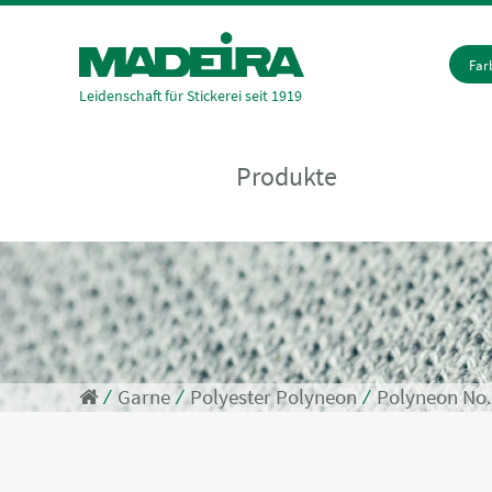
Fa
Leidenschaft für Stickerei seit 1919
Produkte
⁄
Garne
⁄
Polyester Polyneon
⁄
Polyneon No