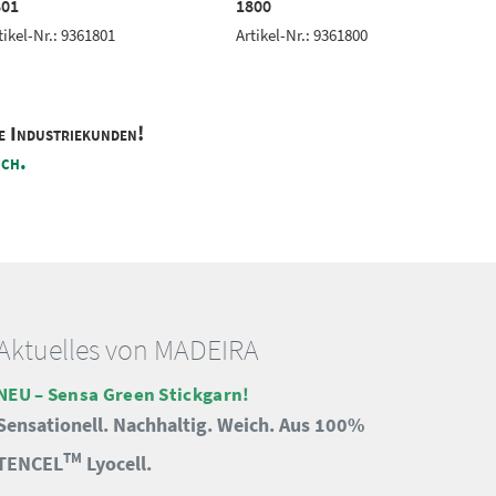
801
1800
tikel-Nr.: 9361801
Artikel-Nr.: 9361800
A
e Industriekunden!
ich.
Aktuelles von MADEIRA
NEU – Sensa Green Stickgarn!
Sensationell. Nachhaltig. Weich. Aus 100%
TM
TENCEL
Lyocell.