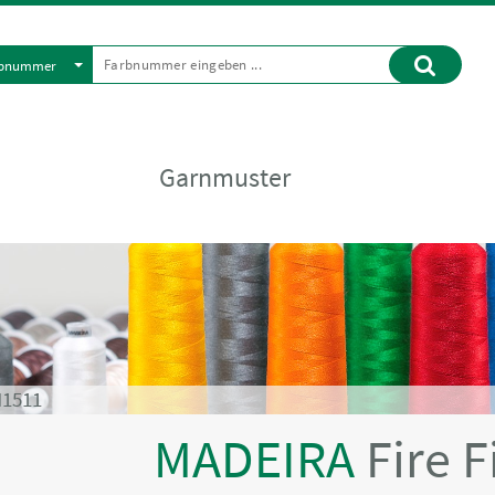
rbnummer
Garnmuster
N1511
MADEIRA
Fire F