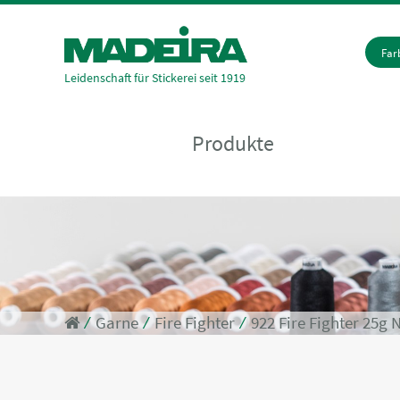
Fa
Leidenschaft für Stickerei seit 1919
Produkte
⁄
Garne
⁄
Fire Fighter
⁄
922 Fire Fighter 25g 