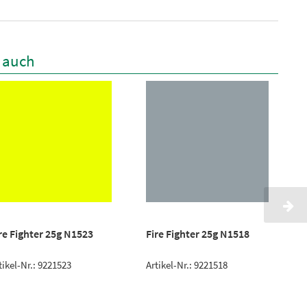
n auch
re Fighter 25g N1523
Fire Fighter 25g N1518
tikel-Nr.: 9221523
Artikel-Nr.: 9221518
A