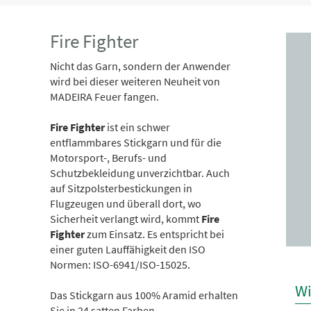
Fire Fighter
Nicht das Garn, sondern der Anwender
wird bei dieser weiteren Neuheit von
MADEIRA Feuer fangen.
Fire Fighter
ist ein schwer
entflammbares Stickgarn und für die
Motorsport-, Berufs- und
Schutzbekleidung unverzichtbar. Auch
auf Sitzpolsterbestickungen in
Flugzeugen und überall dort, wo
Sicherheit verlangt wird, kommt
Fire
Fighter
zum Einsatz. Es entspricht bei
einer guten Lauffähigkeit den ISO
Normen: ISO-6941/ISO-15025.
Wi
Das Stickgarn aus 100% Aramid erhalten
Sie in 24 satten Farben.