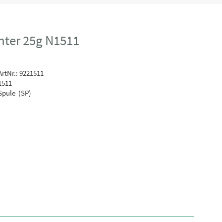
ghter 25g N1511
rtNr.: 9221511
1511
Spule (SP)