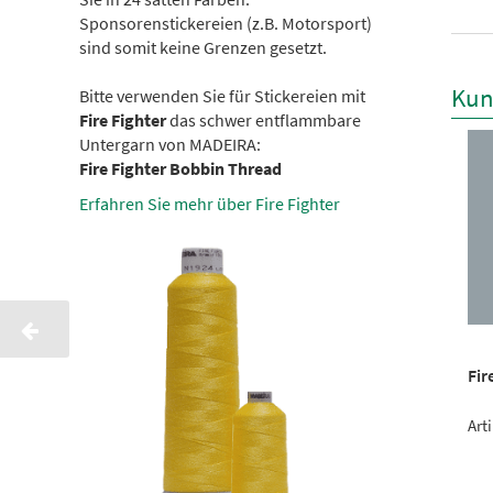
Sponsorenstickereien (z.B. Motorsport)
sind somit keine Grenzen gesetzt.
Kun
Bitte verwenden Sie für Stickereien mit
Fire Fighter
das schwer entflammbare
Untergarn von MADEIRA:
Fire Fighter Bobbin Thread
Erfahren Sie mehr über Fire Fighter
 Fighter 25g N1566
Fire Fighter 25g N1523
Fir
el-Nr.: 9221566
Artikel-Nr.: 9221523
Art