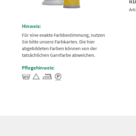
24
N1725
N1
el-Nr.: 9221624
Artikel-Nr.: 9221725
Art
Hinweis:
Für eine exakte Farbbestimmung, nutzen
Sie bitte unsere Farbkarten. Die hier
abgebildeten Farben können von der
tatsächlichen Garnfarbe abweichen.
Pflegehinweis: