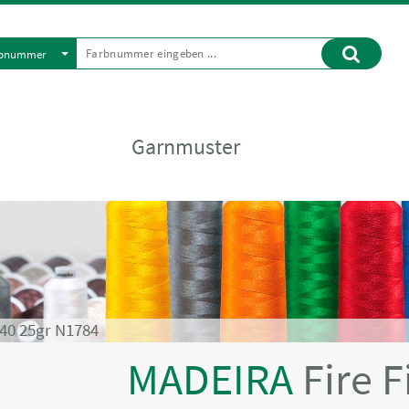
rbnummer
Garnmuster
40 25gr N1784
MADEIRA
Fire F