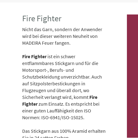
Fire Fighter
Nicht das Garn, sondern der Anwender
wird bei dieser weiteren Neuheit von
MADEIRA Feuer fangen.
Fire Fighter
ist ein schwer
entflammbares Stickgarn und für die
Motorsport-, Berufs- und
Schutzbekleidung unverzichtbar. Auch
auf Sitzpolsterbestickungen in
Flugzeugen und überall dort, wo
Sicherheit verlangt wird, kommt
Fire
Fighter
zum Einsatz. Es entspricht bei
einer guten Lauffähigkeit den ISO
Normen: ISO-6941/ISO-15025.
Das Stickgarn aus 100% Aramid erhalten
Sie in 24 satten Farben.