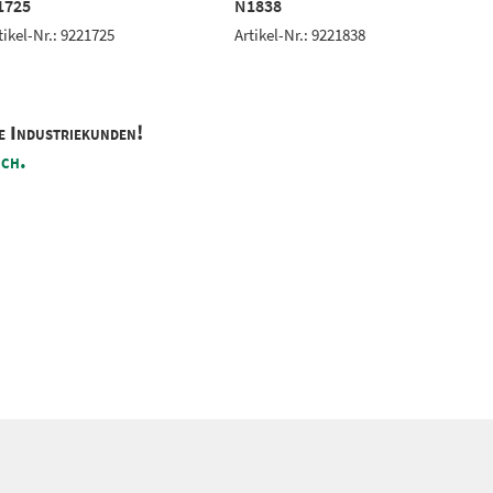
1725
N1838
tikel-Nr.: 9221725
Artikel-Nr.: 9221838
A
e Industriekunden!
ich.