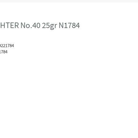
GHTER No.40 25gr N1784
9221784
1784