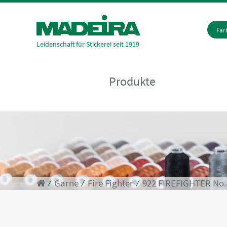
Fa
Leidenschaft für Stickerei seit 1919
Produkte
⁄
Garne
⁄
Fire Fighter
⁄
922 FIREFIGHTER No.