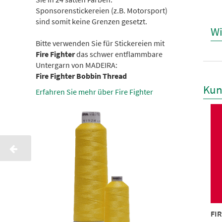
Sponsorenstickereien (z.B. Motorsport)
sind somit keine Grenzen gesetzt.
Wi
Bitte verwenden Sie für Stickereien mit
Fire Fighter
das schwer entflammbare
Untergarn von MADEIRA:
Fire Fighter Bobbin Thread
Kun
Erfahren Sie mehr über Fire Fighter
FIGHTER No.40 25gr
FIREFIGHTER No.40 25gr
FIR