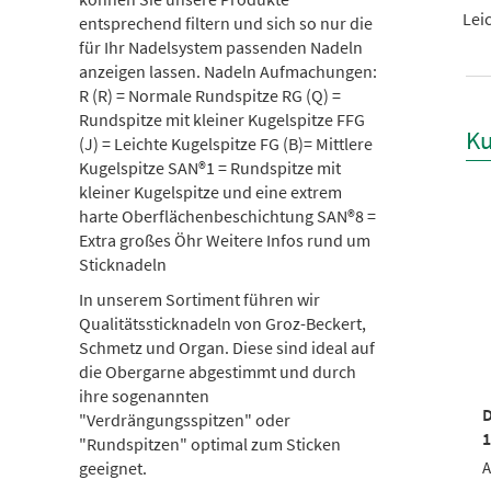
Lei
entsprechend filtern und sich so nur die
für Ihr Nadelsystem passenden Nadeln
anzeigen lassen. Nadeln Aufmachungen:
R (R) = Normale Rundspitze RG (Q) =
Rundspitze mit kleiner Kugelspitze FFG
Ku
(J) = Leichte Kugelspitze FG (B)= Mittlere
Kugelspitze SAN®1 = Rundspitze mit
kleiner Kugelspitze und eine extrem
harte Oberflächenbeschichtung SAN®8 =
Extra großes Öhr Weitere Infos rund um
Sticknadeln
In unserem Sortiment führen wir
Qualitätssticknadeln von Groz-Beckert,
Schmetz und Organ.
Diese sind ideal auf
die Obergarne abgestimmt und durch
ihre sogenannten
DBXK5 FFG (783652) per
D
POLYNEON NO.40
"Verdrängungsspitzen" oder
100 St. 75FFG
1
"Rundspitzen" optimal zum Sticken
geeignet.
Artikel-Nr.: 9181801
Artikel-Nr.: 021075HR
A