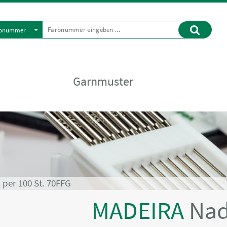
rbnummer
Garnmuster
 per 100 St. 70FFG
MADEIRA
Nad