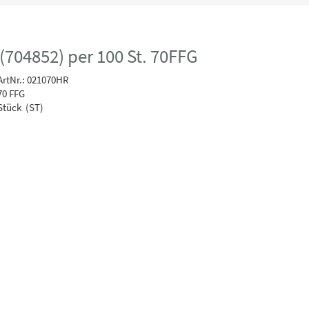
704852) per 100 St. 70FFG
rtNr.: 021070HR
70 FFG
Stück (ST)