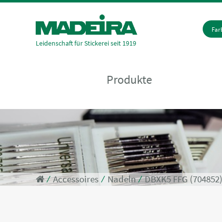
Fa
Leidenschaft für Stickerei seit 1919
Produkte
⁄
Accessoires
⁄
Nadeln
⁄
DBXK5 FFG (704852)