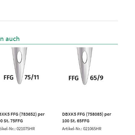
en auch
XK5 FFG (783652) per
DBXK5 FFG (758085) per
PO
0 St. 75FFG
100 St. 65FFG
Art
tikel-Nr.: 021075HR
Artikel-Nr.: 021065HR