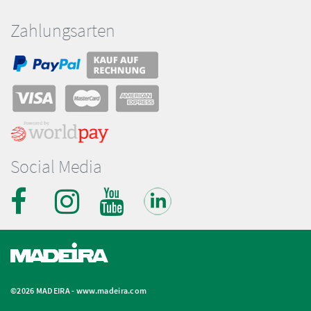
Zahlungsarten
Social Media
©2026 MADEIRA -
www.madeira.com