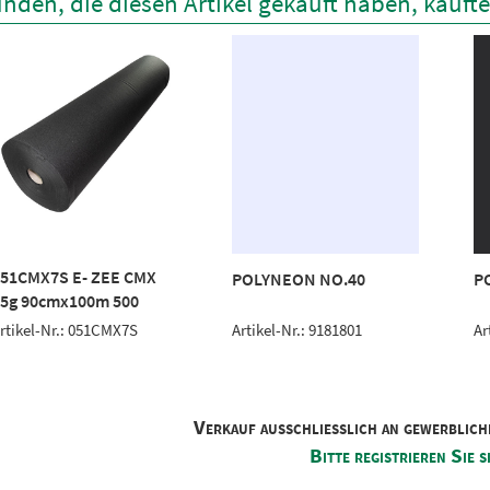
nden, die diesen Artikel gekauft haben, kauft
51CMX7S E- ZEE CMX
POLYNEON NO.40
P
5g 90cmx100m 500
Artikel-Nr.: 9181801
Ar
rtikel-Nr.: 051CMX7S
Verkauf ausschliesslich an gewerblich
Bitte registrieren Sie s