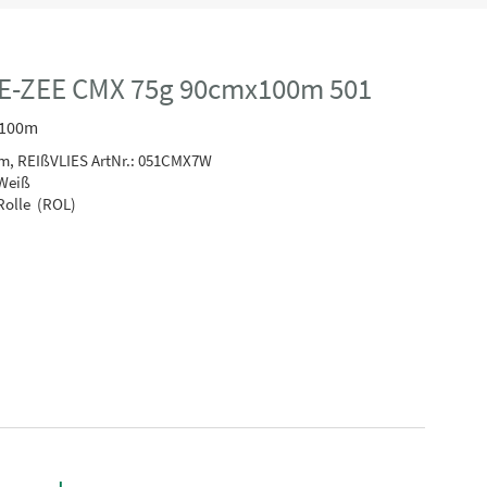
E-ZEE CMX 75g 90cmx100m 501
x100m
m, REIßVLIES
ArtNr.: 051CMX7W
Weiß
Rolle (ROL)