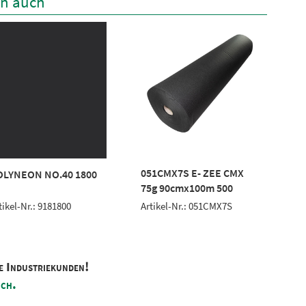
en auch
051CMX7S E- ZEE CMX
OLYNEON NO.40 1800
PO
75g 90cmx100m 500
tikel-Nr.: 9181800
Art
Artikel-Nr.: 051CMX7S
e Industriekunden!
ich.