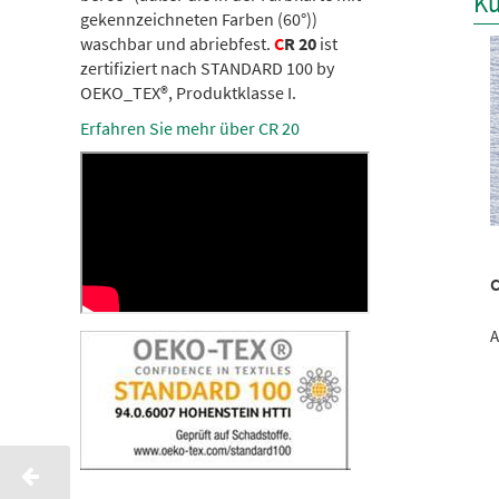
Ku
gekennzeichneten Farben (60°))
waschbar und abriebfest.
C
R 20
ist
zertifiziert nach STANDARD 100 by
OEKO_TEX®, Produktklasse I.
Erfahren Sie mehr über CR 20
CR NO.20 PLATINIUM
CR NO.20 ANTIQ GOLD
C
2000m
2000m
A
Artikel-Nr.: 9752062
Artikel-Nr.: 9752004