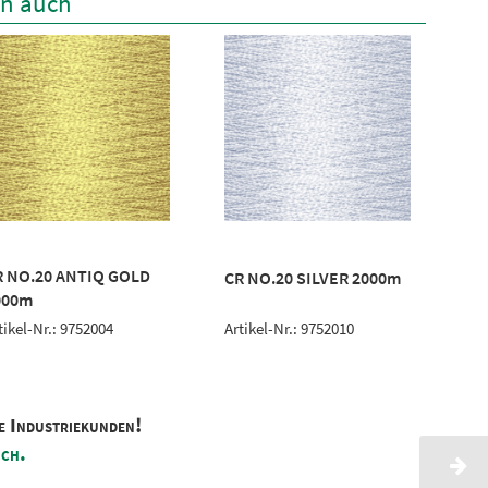
en auch
R NO.20 ANTIQ GOLD
CR
CR NO.20 SILVER 2000m
000m
20
Artikel-Nr.: 9752010
tikel-Nr.: 9752004
Art
e Industriekunden!
ich.