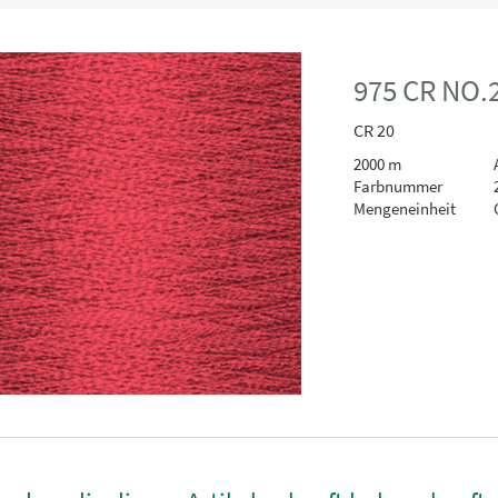
975 CR NO.
CR 20
2000 m
A
Farbnummer
Mengeneinheit