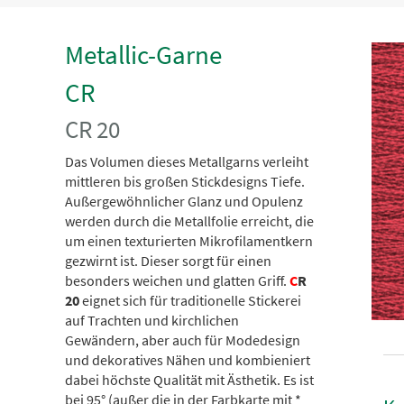
Metallic-Garne
CR
CR 20
Das Volumen dieses Metallgarns verleiht
mittleren bis großen Stickdesigns Tiefe.
Außergewöhnlicher Glanz und Opulenz
werden durch die Metallfolie erreicht, die
um einen texturierten Mikrofilamentkern
gezwirnt ist. Dieser sorgt für einen
besonders weichen und glatten Griff.
C
R
20
eignet sich für traditionelle Stickerei
auf Trachten und kirchlichen
Gewändern, aber auch für Modedesign
und dekoratives Nähen und kombieniert
dabei höchste Qualität mit Ästhetik. Es ist
bei 95° (außer die in der Farbkarte mit *