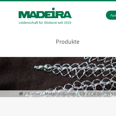
Fa
Leidenschaft für Stickerei seit 1919
Produkte
⁄
Garne
⁄
Metallic-Garne
⁄
CR
⁄
CR 20
⁄
975 